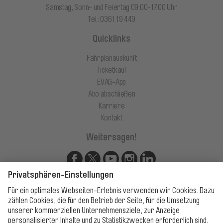
Samstag, Sonn- und Feiertag 09:00-17:00 Uhr
Tel.: 0361 19 449
Quicklinks
Fahrplanauskunft
Ticketkauf
EVAG-App
Abo abschließen
Karriere
Kontakt
Weitersagen!
Unsere Apps