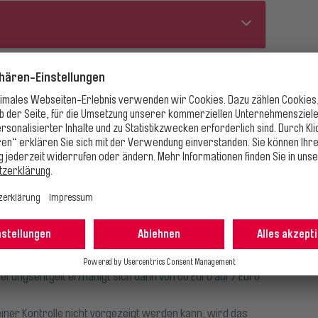
Baumaßnahme
rderungsentgelt
Stadtparkdreieck
ltigen Fahrschein
Seit dem 2. August 2026 läuft der zweite Bauabschnitt. Dadurch gelte
EVAG ohne gültiges Ticket unterwegs ist, begeht eine
geänderte Linien und Fahrpläne. Ab dem 17. August 2026 verkehren all
rungsentgelt von 60 Euro zahlen. Auch ist mit
Stadtbahn-Linien wieder regulär. Einige Bus-Linien bleiben wegen de
hnen.
Sperrung des Schmidtstedter Knotens umgeleitet.
o Schüler/Azubi), die ihre personengebundene Fahrkarte
lb von 7 Tagen nachträglich im EVAG-Mobilitätszentrum
MEHR INFOS
rungsentgelt ermäßigt sich dann von 60 Euro auf 7 Euro.
ner Kontrolle nicht vorgezeigt werden kann, wird das