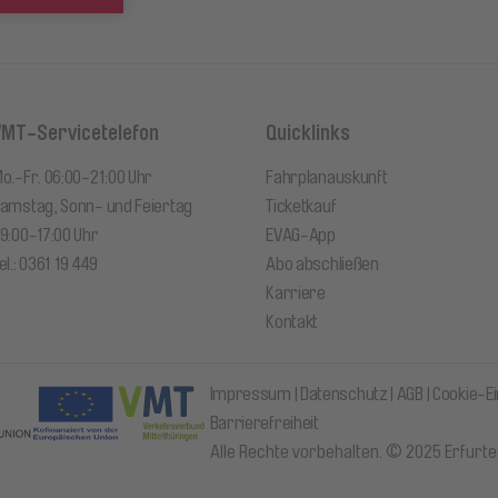
VMT-Servicetelefon
Quicklinks
o.-Fr. 06:00-21:00 Uhr
Fahrplanauskunft
amstag, Sonn- und Feiertag
Ticketkauf
9:00-17:00 Uhr
EVAG-App
el.: 0361 19 449
Abo abschließen
Karriere
Kontakt
Impressum
Datenschutz
AGB
Cookie-Ei
Barrierefreiheit
Alle Rechte vorbehalten. © 2025 Erfurt