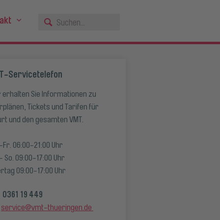
akt
an"
en für "Service"
enü anzeigen für "Wir"
Untermenü anzeigen für "Kontakt"
T-Servicetelefon
r erhalten Sie Informationen zu
rplänen, Tickets und Tarifen für
urt und den gesamten VMT.
-Fr. 06:00-21:00 Uhr
 - So. 09:00-17:00 Uhr
ertag 09:00-17:00 Uhr
0361 19 449
service@vmt-thueringen.de