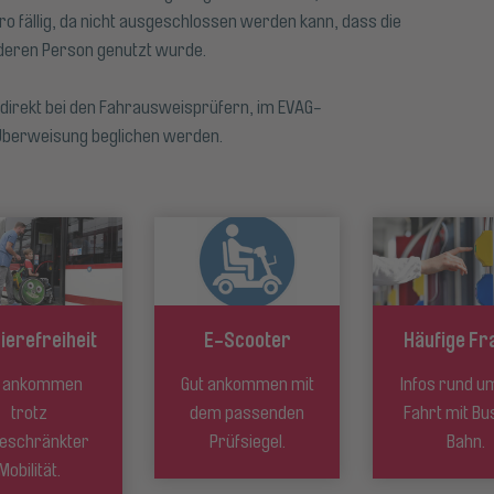
o fällig, da nicht ausgeschlossen werden kann, dass die
nderen Person genutzt wurde.
direkt bei den Fahrausweisprüfern, im EVAG-
Überweisung beglichen werden.
ierefreiheit
E-Scooter
Häufige Fr
t ankommen
Gut ankommen mit
Infos rund u
trotz
dem passenden
Fahrt mit Bu
geschränkter
Prüfsiegel.
Bahn.
Mobilität.