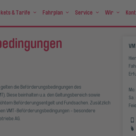
ckets & Tarife
Fahrplan
Service
Wir
Kont
rmenü anzeigen für "Abos"
Untermenü anzeigen für "Tickets & Tarife"
Untermenü anzeigen für "Fahrpl
Untermenü anzeig
Unterm
bedingungen
VM
Hie
Fah
Erf
 gelten die Beförderungsbedingungen des
Mo.
). Diese beinhalten u.a. den Geltungsbereich sowie
Sa.
höhtem Beförderungsentgelt und Fundsachen. Zusätzlich
Fei
inen VMT-Beförderungsbedingungen - besondere
triebe AG.