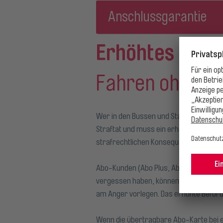
Anschlussgarantie
Erhöhtes Befö
Fahren ohne gü
Wer in den Bussen und Stadtbahnen der 
Straftat und muss ein erhöhtes Beförde
strafrechtlichen Konsequenzen zu rec
Abo-Kunden (Abo Plus, Abo Mobil65, Ab
vergessen haben, können diese innerha
am Anger vorlegen. Das erhöhte Beförde
Wenn die übertragbare Abo-Karte bei ei