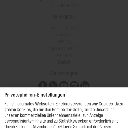
Tel.: 0361 19 449
Quicklinks
Fahrplanauskunft
Ticketkauf
EVAG-App
Abo abschließen
Karriere
Kontakt
Weitersagen!
Unsere Apps