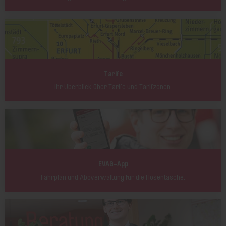
Tarife
Ihr Überblick über Tarife und Tarifzonen.
EVAG-App
Fahrplan und Aboverwaltung für die Hosentasche.