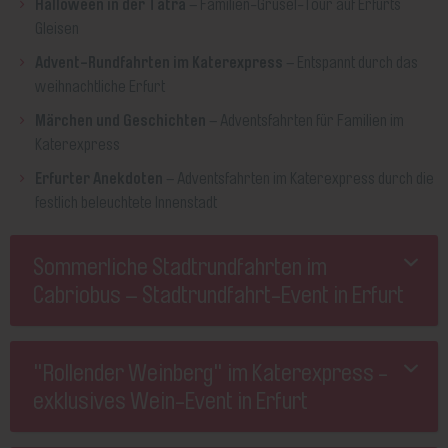
Halloween in der Tatra
– Familien-Grusel-Tour auf Erfurts
Gleisen
Advent-Rundfahrten im Katerexpress
– Entspannt durch das
weihnachtliche Erfurt
Märchen und Geschichten
– Adventsfahrten für Familien im
Katerexpress
Erfurter Anekdoten
– Adventsfahrten im Katerexpress durch die
festlich beleuchtete Innenstadt
Sommerliche Stadtrundfahrten im
Cabriobus – Stadtrundfahrt-Event in Erfurt
"Rollender Weinberg" im Katerexpress -
exklusives Wein-Event in Erfurt