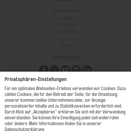
Fahrplanauskunft
Ticketkauf
EVAG-App
Abo abschließen
Karriere
Kontakt
Weitersagen!
Unsere Apps