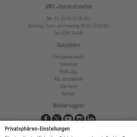
VMT-Servicetelefon
Mo.-Fr. 06:00-21:00 Uhr
Samstag, Sonn- und Feiertag 09:00-17:00 Uhr
Tel.: 0361 19 449
Quicklinks
Fahrplanauskunft
Ticketkauf
EVAG-App
Abo abschließen
Karriere
Kontakt
Weitersagen!
Unsere Apps