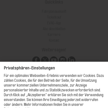
Quicklinks
Fahrplanauskunft
Ticketkauf
EVAG-App
Abo abschließen
Karriere
Kontakt
Weitersagen!
Unsere Apps