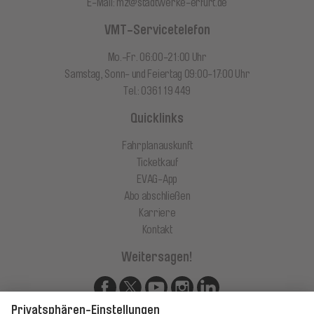
E-Mail:
mz@stadtwerke-erfurt.de
VMT-Servicetelefon
Mo.-Fr. 06:00-21:00 Uhr
Samstag, Sonn- und Feiertag 09:00-17:00 Uhr
Tel.: 0361 19 449
Quicklinks
Fahrplanauskunft
Ticketkauf
EVAG-App
Abo abschließen
Karriere
Kontakt
Weitersagen!