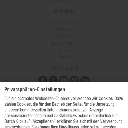
Tel.: 0361 19 449
Quicklinks
Fahrplanauskunft
Ticketkauf
EVAG-App
Abo abschließen
Karriere
Kontakt
Weitersagen!
Unsere Apps