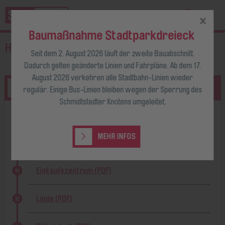
Baumaßnahme Stadtparkdreieck
Haltestellenfahrplan
Seit dem 2. August 2026 läuft der zweite Bauabschnitt.
Dadurch gelten geänderte Linien und Fahrpläne. Ab dem 17.
August 2026 verkehren alle Stadtbahn-Linien wieder
155
-> Kranichfeld, Lindental
regulär. Einige Bus-Linien bleiben wegen der Sperrung des
Schmidtstedter Knotens umgeleitet.
Busbahnhof, Steig 2 (PDF)
MEHR INFOS
Rudolstädter Straße (PDF)
Einkaufszentrum (PDF)
Linde (PDF)