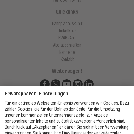
Tel.: 0361 19 449
Quicklinks
Fahrplanauskunft
Ticketkauf
EVAG-App
Abo abschließen
Karriere
Kontakt
Weitersagen!
Unsere Apps