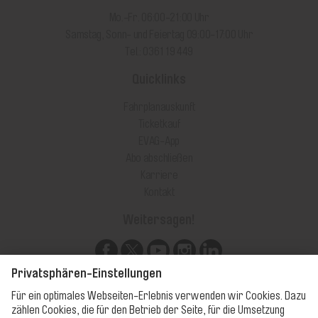
Mo.-Fr. 06:00-21:00 Uhr
Samstag, Sonn- und Feiertag 09:00-17:00 Uhr
Tel.: 0361 19 449
Quicklinks
Fahrplanauskunft
Ticketkauf
EVAG-App
Abo abschließen
Karriere
Kontakt
Weitersagen!
Unsere Apps