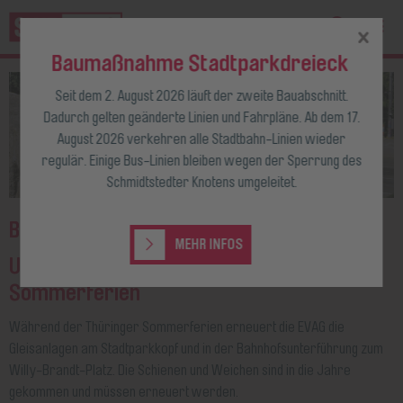
Baumaßnahme Stadtparkdreieck
Seit dem 2. August 2026 läuft der zweite Bauabschnitt.
Dadurch gelten geänderte Linien und Fahrpläne. Ab dem 17.
August 2026 verkehren alle Stadtbahn-Linien wieder
regulär. Einige Bus-Linien bleiben wegen der Sperrung des
Schmidtstedter Knotens umgeleitet.
Baumaßnahme Stadtparkdreieck
MEHR INFOS
Umfangreiche Umleitungen in den
Sommerferien
Während der Thüringer Sommerferien erneuert die EVAG die
Gleisanlagen am Stadtparkkopf und in der Bahnhofsunterführung zum
Willy-Brandt-Platz. Die Schienen und Weichen sind in die Jahre
gekommen und müssen erneuert werden.