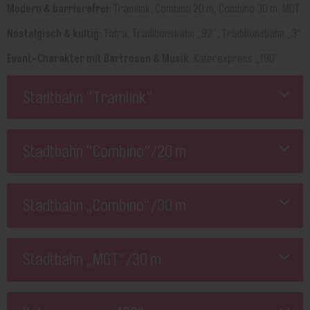
Modern & barrierefrei:
Tramlink, Combino 20 m, Combino 30 m, MGT
Nostalgisch & kultig:
Tatra, Traditionsbahn „92“, Traditionsbahn „3“
Event-Charakter mit Bartresen & Musik:
Katerexpress „190“
Stadtbahn "Tramlink"
Stadtbahn "Combino"/20 m
Stadtbahn „Combino“/30 m
Stadtbahn „MGT“/30 m