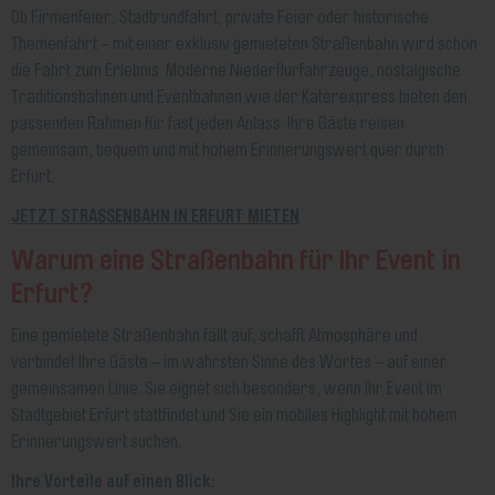
Ob Firmenfeier, Stadtrundfahrt, private Feier oder historische
Themenfahrt – mit einer exklusiv gemieteten Straßenbahn wird schon
die Fahrt zum Erlebnis. Moderne Niederflurfahrzeuge, nostalgische
Traditionsbahnen und Eventbahnen wie der Katerexpress bieten den
passenden Rahmen für fast jeden Anlass. Ihre Gäste reisen
gemeinsam, bequem und mit hohem Erinnerungswert quer durch
Erfurt.
JETZT STRASSENBAHN IN ERFURT MIETEN
Warum eine Straßenbahn für Ihr Event in
Erfurt?
Eine gemietete Straßenbahn fällt auf, schafft Atmosphäre und
verbindet Ihre Gäste – im wahrsten Sinne des Wortes – auf einer
gemeinsamen Linie. Sie eignet sich besonders, wenn Ihr Event im
Stadtgebiet Erfurt stattfindet und Sie ein mobiles Highlight mit hohem
Erinnerungswert suchen.
Ihre Vorteile auf einen Blick: