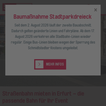
Baumaßnahme Stadtparkdreieck
Seit dem 2. August 2026 läuft der zweite Bauabschnitt.
Dadurch gelten geänderte Linien und Fahrpläne. Ab dem 17.
August 2026 verkehren alle Stadtbahn-Linien wieder
regulär. Einige Bus-Linien bleiben wegen der Sperrung des
Schmidtstedter Knotens umgeleitet.
MEHR INFOS
Straßenbahn mieten in Erfurt – die
passende Bahn für Ihr Event