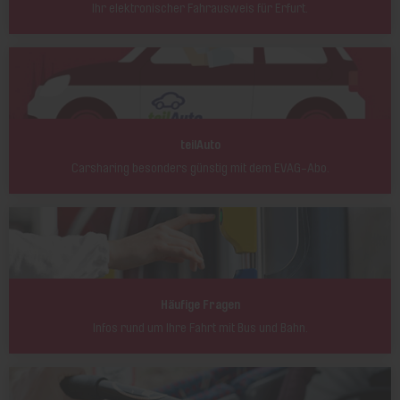
Ihr elektronischer Fahrausweis für Erfurt.
teilAuto
Carsharing besonders günstig mit dem EVAG-Abo.
Häufige Fragen
Infos rund um Ihre Fahrt mit Bus und Bahn.