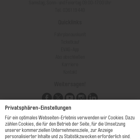
Samstag, Sonn- und Feiertag 09:00-17:00 Uhr
Tel.: 0361 19 449
Quicklinks
Fahrplanauskunft
Ticketkauf
EVAG-App
Abo abschließen
Karriere
Kontakt
Weitersagen!
Unsere Apps